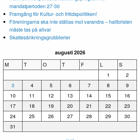
mandatperioden 27-30
Framgång för Kultur- och fritidspolitiken!
Föreningarna ska inte ställas mot varandra – hallbristen
måste tas på allvar
Skattesänkningsgrubblerier
augusti 2026
M
T
O
T
F
L
S
1
2
3
4
5
6
7
8
9
10
11
12
13
14
15
16
17
18
19
20
21
22
23
24
25
26
27
28
29
30
31