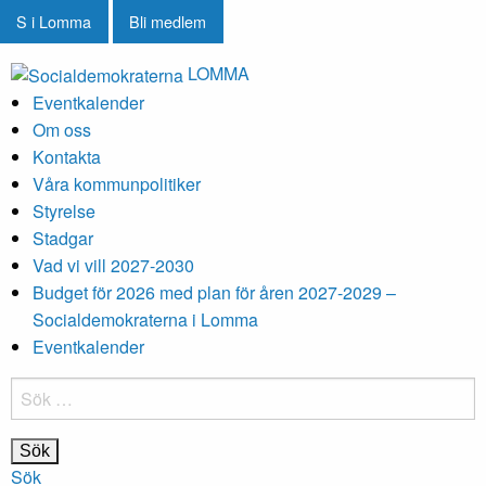
S i Lomma
Bli medlem
LOMMA
Eventkalender
Om oss
Kontakta
Våra kommunpolitiker
Styrelse
Stadgar
Vad vi vill 2027-2030
Budget för 2026 med plan för åren 2027-2029 –
Socialdemokraterna i Lomma
Eventkalender
Sök
efter:
Sök