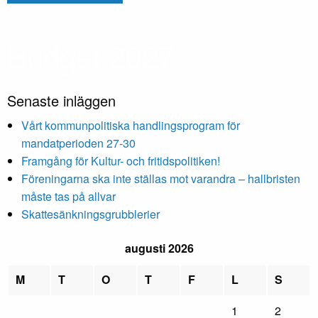
Budget 202
7
Senaste inläggen
Vårt kommunpolitiska handlingsprogram för
mandatperioden 27-30
Framgång för Kultur- och fritidspolitiken!
Föreningarna ska inte ställas mot varandra – hallbristen
måste tas på allvar
Skattesänkningsgrubblerier
augusti 2026
M
T
O
T
F
L
S
1
2