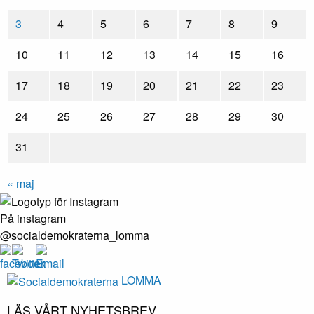
3
4
5
6
7
8
9
10
11
12
13
14
15
16
17
18
19
20
21
22
23
24
25
26
27
28
29
30
31
« maj
På instagram
@socialdemokraterna_lomma
LOMMA
LÄS VÅRT NYHETSBREV