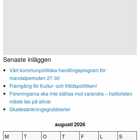
Senaste inläggen
Vårt kommunpolitiska handlingsprogram för
mandatperioden 27-30
Framgång för Kultur- och fritidspolitiken!
Föreningarna ska inte ställas mot varandra – hallbristen
måste tas på allvar
Skattesänkningsgrubblerier
augusti 2026
M
T
O
T
F
L
S